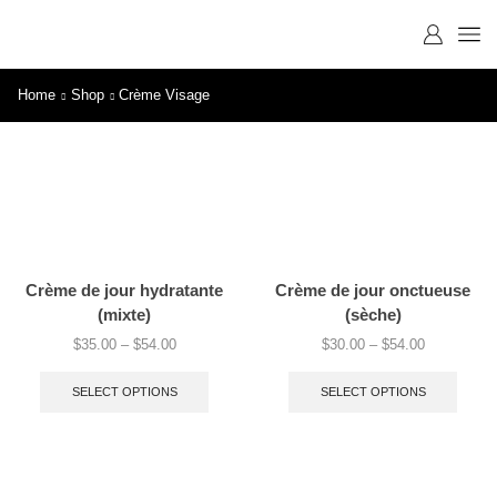
Home
Shop
Crème Visage
Crème de jour hydratante
Crème de jour onctueuse
(mixte)
(sèche)
$
35.00
–
$
54.00
$
30.00
–
$
54.00
SELECT OPTIONS
SELECT OPTIONS